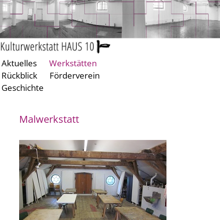
Aktuelles
Werkstätten
Zum
Zum
Rückblick
Förderverein
primären
sekundären
Geschichte
Inhalt
Inhalt
springen
springen
Malwerkstatt