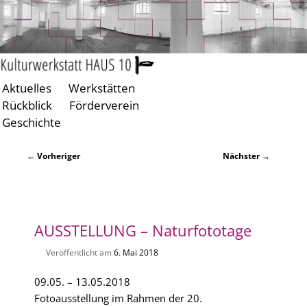
Aktuelles
Werkstätten
Zum
Zum
Rückblick
Förderverein
primären
sekundären
Geschichte
Inhalt
Inhalt
springen
springen
Beitragsnavigation
←
Vorheriger
Nächster
→
AUSSTELLUNG –
Naturfototage
Veröffentlicht am
6. Mai 2018
09.05. – 13.05.2018
Fotoausstellung im Rahmen der 20.