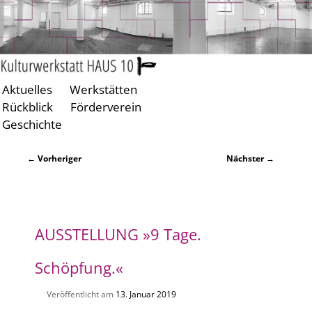
Aktuelles
Werkstätten
Zum
Zum
Rückblick
Förderverein
primären
sekundären
Geschichte
Inhalt
Inhalt
springen
springen
Beitragsnavigation
←
Vorheriger
Nächster
→
AUSSTELLUNG
»9 Tage.
Schöpfung.«
Veröffentlicht am
13. Januar 2019