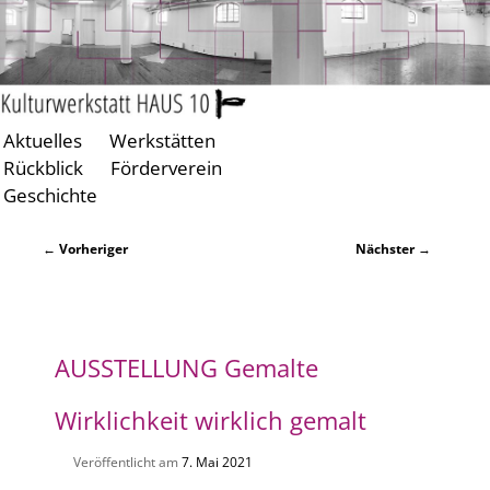
Aktuelles
Werkstätten
Zum
Zum
Rückblick
Förderverein
primären
sekundären
Geschichte
Inhalt
Inhalt
springen
springen
Beitragsnavigation
←
Vorheriger
Nächster
→
AUSSTELLUNG
Gemalte
Wirklichkeit wirklich gemalt
Veröffentlicht am
7. Mai 2021