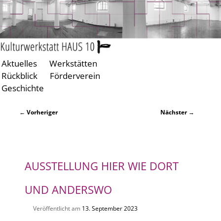
Aktuelles
Werkstätten
Zum
Zum
Rückblick
Förderverein
primären
sekundären
Geschichte
Inhalt
Inhalt
springen
springen
Beitragsnavigation
←
Vorheriger
Nächster
→
AUSSTELLUNG
HIER WIE DORT
UND ANDERSWO
Veröffentlicht am
13. September 2023