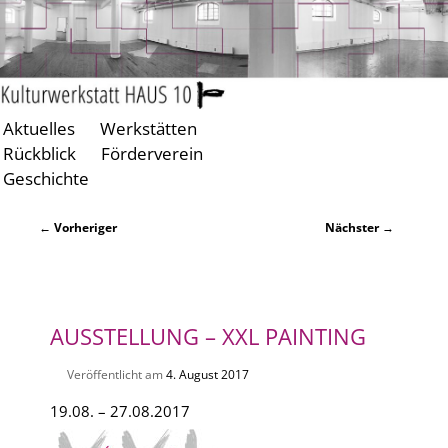
Aktuelles
Werkstätten
Zum
Zum
Rückblick
Förderverein
primären
sekundären
Geschichte
Inhalt
Inhalt
springen
springen
Beitragsnavigation
←
Vorheriger
Nächster
→
AUSSTELLUNG –
XXL PAINTING
Veröffentlicht am
4. August 2017
19.08. – 27.08.2017