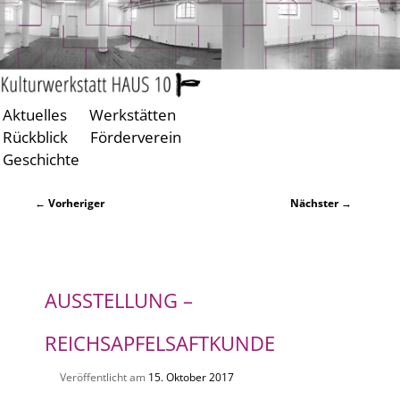
Aktuelles
Werkstätten
Zum
Zum
Rückblick
Förderverein
primären
sekundären
Geschichte
Inhalt
Inhalt
springen
springen
Beitragsnavigation
←
Vorheriger
Nächster
→
AUSSTELLUNG –
REICHSAPFELSAFTKUNDE
Veröffentlicht am
15. Oktober 2017