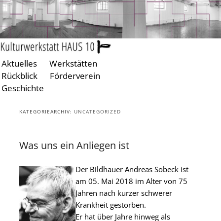
Aktuelles
Werkstätten
Zum
Zum
Rückblick
Förderverein
primären
sekundären
Geschichte
Inhalt
Inhalt
springen
springen
KATEGORIEARCHIV:
UNCATEGORIZED
Was uns ein Anliegen ist
Der Bildhauer Andreas Sobeck ist
am 05. Mai 2018 im Alter von 75
Jahren nach kurzer schwerer
Krankheit gestorben.
Er hat über Jahre hinweg als