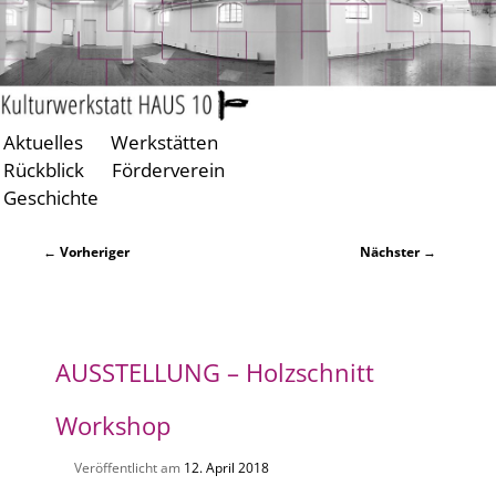
Aktuelles
Werkstätten
Zum
Zum
Rückblick
Förderverein
primären
sekundären
Geschichte
Inhalt
Inhalt
springen
springen
Beitragsnavigation
←
Vorheriger
Nächster
→
AUSSTELLUNG –
Holzschnitt
Workshop
Veröffentlicht am
12. April 2018