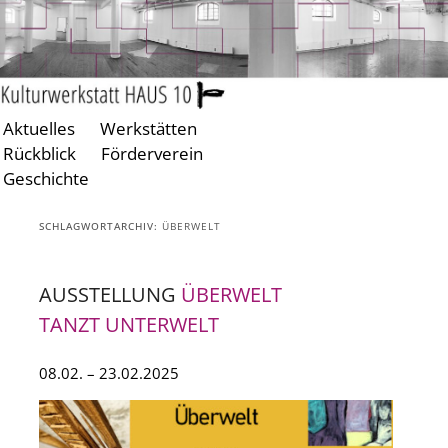
Aktuelles
Werkstätten
Zum
Zum
Rückblick
Förderverein
primären
sekundären
Geschichte
Inhalt
Inhalt
springen
springen
SCHLAGWORTARCHIV:
ÜBERWELT
AUSSTELLUNG
ÜBERWELT
TANZT UNTERWELT
08.02. – 23.02.2025